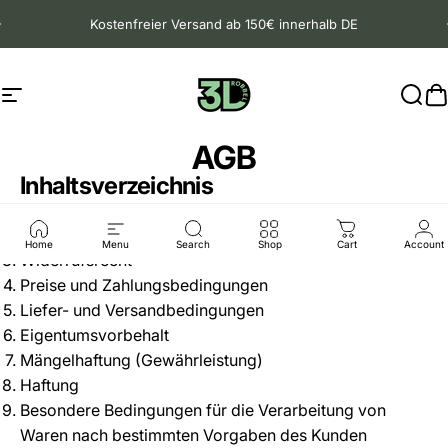
Direkt zum Inhalt
Pause Diashow
Kostenfreier Versand ab 150€ innerhalb DE
Seitennavigation
Robbel90
Such
W
AGB
Inhaltsverzeichnis
Geltungsbereich
Vertragsschluss
Home
Menu
Search
Shop
Cart
Account
Widerrufsrecht
Preise und Zahlungsbedingungen
Liefer- und Versandbedingungen
Eigentumsvorbehalt
Mängelhaftung (Gewährleistung)
Haftung
Besondere Bedingungen für die Verarbeitung von
Waren nach bestimmten Vorgaben des Kunden