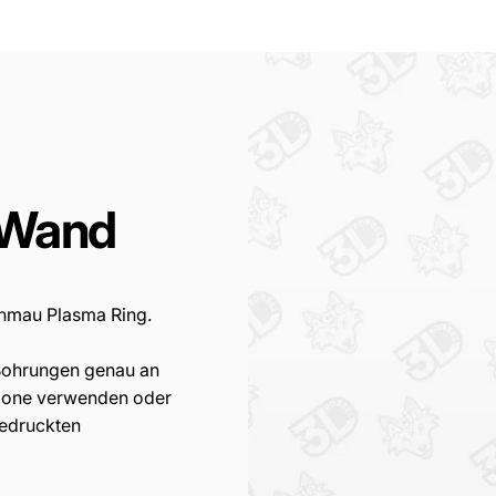
Wand
inmau Plasma Ring.
e Bohrungen genau an
lone verwenden oder
gedruckten