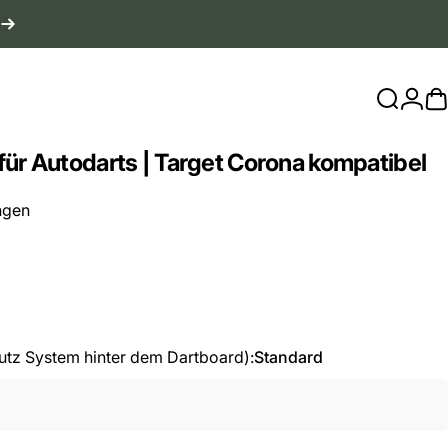
Suche
Logi
W
für
Autodarts
|
Target
Corona
kompatibel
ngen
hutz System hinter dem Dartboard):
Standard