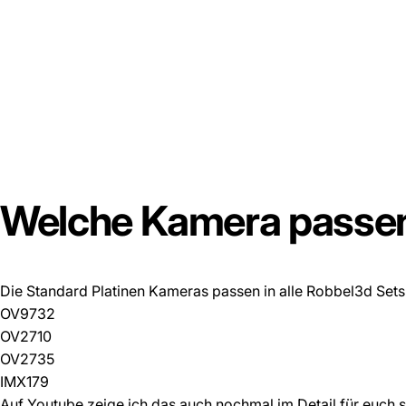
Welche
Kamera
passe
Die Standard Platinen Kameras passen in alle Robbel3d Sets
OV9732
OV2710
OV2735
IMX179
Auf Youtube zeige ich das auch nochmal im Detail für euch 