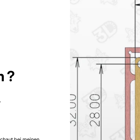
n
?
.
schaut bei meinen