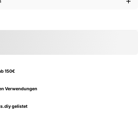
n
ab 150€
ten Verwendungen
s.diy gelistet
len
pp teilen
Mail teilen