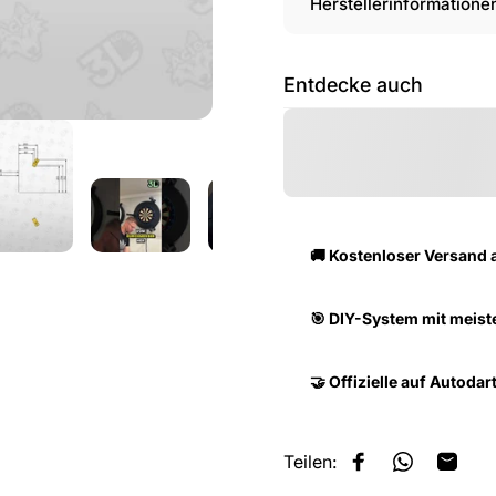
Herstellerinformatione
Entdecke auch
🚚 Kostenloser Versand 
🎯 DIY-System mit meis
🤝 Offizielle auf Autodart
Teilen:
Auf Facebook tei
Auf WhatsA
Per E-